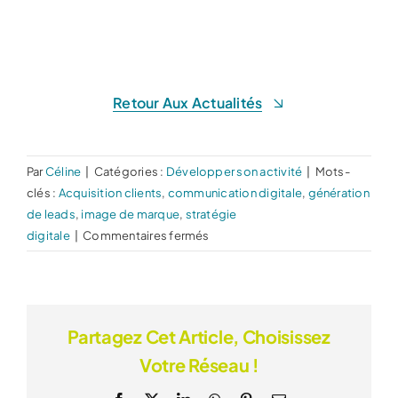
Retour Aux Actualités
Par
Céline
|
Catégories :
Développer son activité
|
Mots-
clés :
Acquisition clients
,
communication digitale
,
génération
de leads
,
image de marque
,
stratégie
sur
digitale
|
Commentaires fermés
Pourquoi
certaines
entreprises
attirent
Partagez Cet Article, Choisissez
des
Votre Réseau !
clients
naturellement