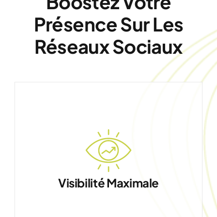
Boostez Votre
Présence Sur Les
Réseaux Sociaux
Visibilité Maximale
Soyez vu par vos prospects au bon
moment