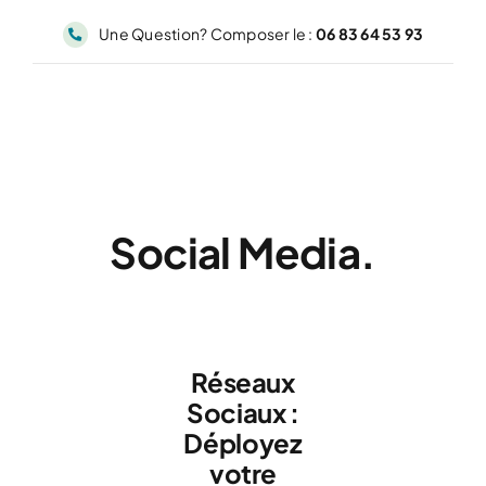
Passer
Une Question? Composer le :
06 83 64 53 93
au
contenu
Social Media.
Home
Solutions
Social media
Réseaux
Sociaux :
Déployez
votre