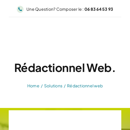
Passer
Une Question? Composer le :
06 83 64 53 93
au
contenu
Rédactionnel Web.
Home
Solutions
Rédactionnel web