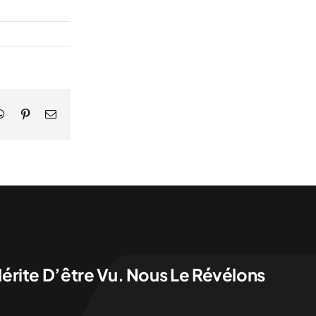
kedIn
WhatsApp
Pinterest
Email
érite D’être Vu. Nous Le Révélons