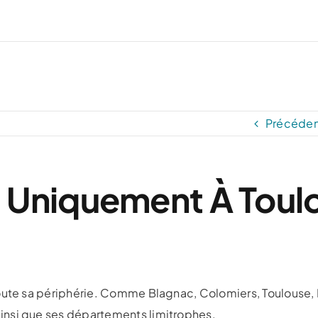
Précéden
 Uniquement À Toul
toute sa périphérie. Comme Blagnac, Colomiers, Toulouse,
insi que ses départements limitrophes.