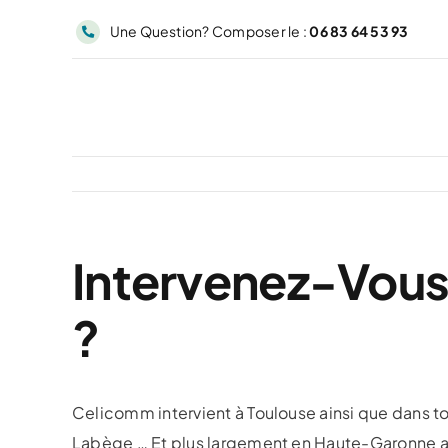
Passer
Une Question? Composer le :
06 83 64 53 93
au
contenu
Intervenez-Vous
?
Celicomm intervient à Toulouse ainsi que dans 
Labège … Et plus largement en Haute-Garonne a