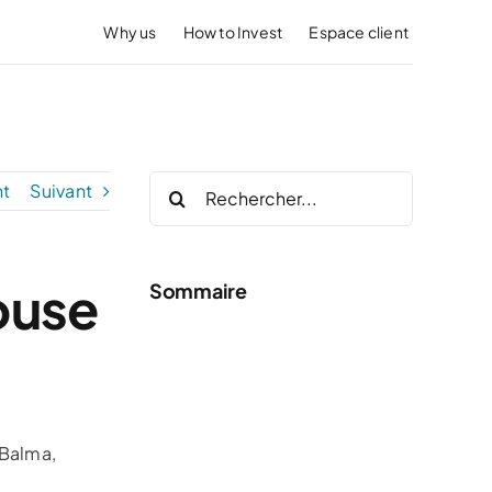
Why us
How to Invest
Espace client
Rechercher:
t
Suivant
ouse
Sommaire
 Balma,