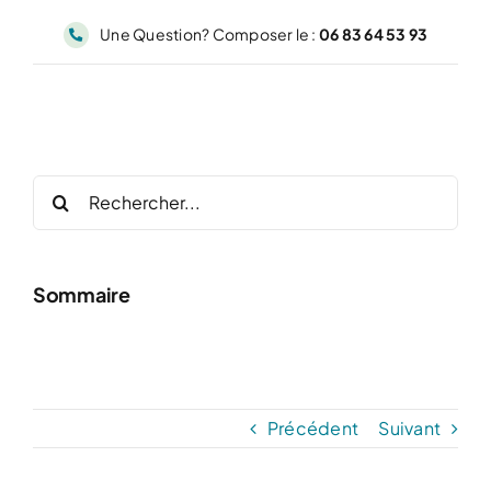
Passer
Une Question? Composer le :
06 83 64 53 93
au
contenu
Rechercher:
Sommaire
Précédent
Suivant