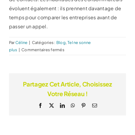
évoluent également : ils prennent davantage de
temps pour comparer les entreprises avant de
passer un appel.
Par
Céline
|
Catégories :
Blog
,
Tel ne sonne
sur
plus
|
Commentaires fermés
Pourquoi
mon
entreprise
reçoit-
Partagez Cet Article, Choisissez
elle
Votre Réseau !
moins
d’appels
Facebook
X
LinkedIn
WhatsApp
Pinterest
Email
?