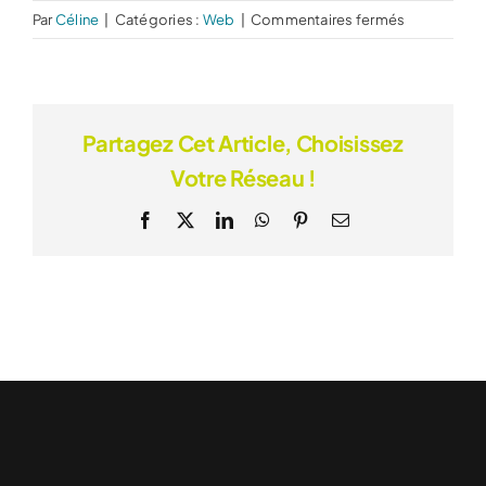
sur
Par
Céline
|
Catégories :
Web
|
Commentaires fermés
Comment
choisir
une
agence
Partagez Cet Article, Choisissez
de
Votre Réseau !
communica
à
Facebook
X
LinkedIn
WhatsApp
Pinterest
Email
Toulouse
?